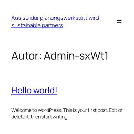
Zum
Inhalt
Aus solidar planungswerkstatt wird
springen
sustainable partners
Autor:
Admin-sxWt1
Hello world!
Welcome to WordPress. This is your first post. Edit or
delete it, then start writing!